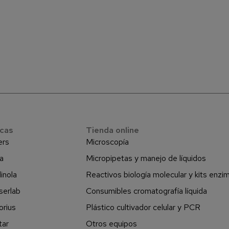
cas
Tienda online
ers
Microscopía
a
Micropipetas y manejo de líquidos
inola
Reactivos biología molecular y kits enzi
serlab
Consumibles cromatografía líquida
orius
Plástico cultivador celular y PCR
tar
Otros equipos