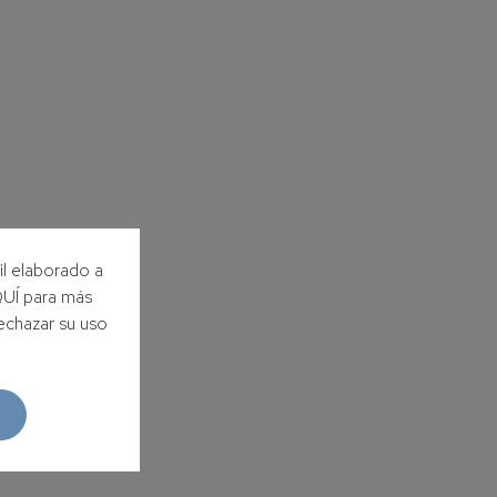
il elaborado a
AQUÍ para más
echazar su uso