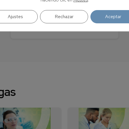
amaia.ereno@waters.com
902 254 254
Ajustes
Rechazar
Aceptar
Regus Deusto - Avenida Madariaga, 1. 48014
Bilbao
gas