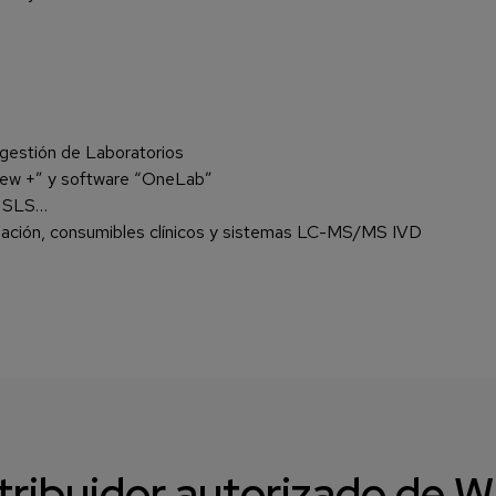
 gestión de Laboratorios
rew +” y software “OneLab”
, SLS…
tización, consumibles clínicos y sistemas LC-MS/MS IVD
tribuidor autorizado de 