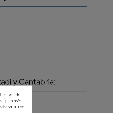
kadi y Cantabria:
il elaborado a
AQUÍ para más
echazar su uso