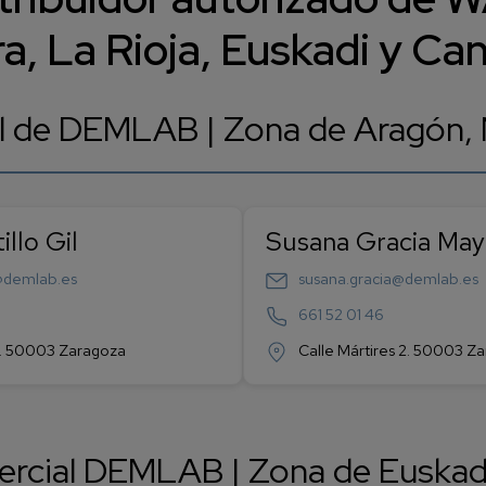
a, La Rioja, Euskadi y Can
l de DEMLAB | Zona de Aragón, N
illo Gil
Susana Gracia May
o@demlab.es
susana.gracia@demlab.es
661 52 01 46
 2. 50003 Zaragoza
Calle Mártires 2. 50003 Z
ercial DEMLAB | Zona de Euskadi