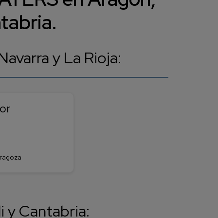
tabria.
avarra y La Rioja:
or
aragoza
 y Cantabria: