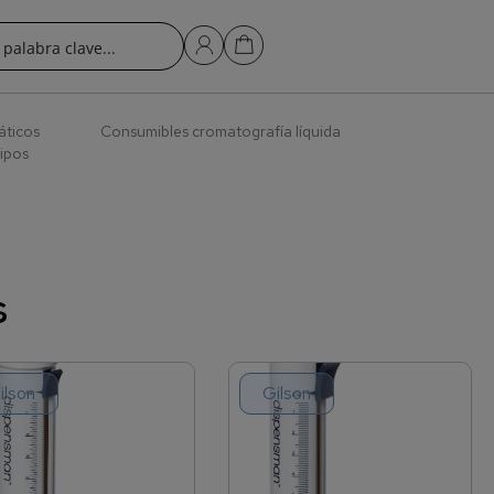
áticos
Consumibles cromatografía líquida
ipos
s
ilson
Gilson