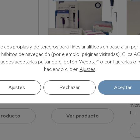
okies propias y de terceros para fines analíticos en base a un perf
s hábitos de navegación (por ejemplo, páginas visitadas). Clica 
Puedes aceptarlas pulsando el botón "Aceptar" o configurarlas o r
haciendo clic en
Ajustes
.
dor
Kit 4 micropipetas
Kit
MAN 50 mL
PIPETMAN L
mic
PIP
Ajustes
Rechazar
Aceptar
or DISPENSMAN
Kit 4 micropipetas
Kit 
PIPETMAN L...
mic
L...
producto
Ver producto