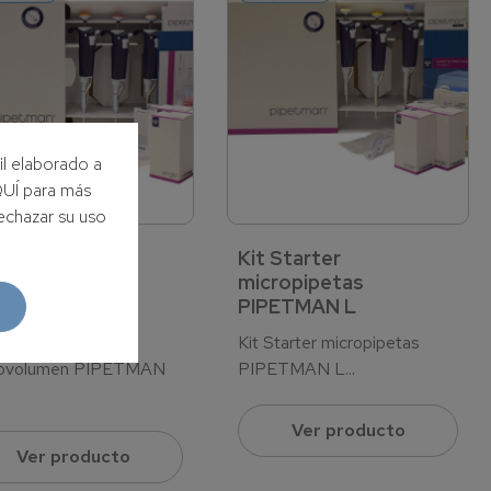
il elaborado a
AQUÍ para más
echazar su uso
 micropipetas
Kit Starter
rovolumen
micropipetas
ETMAN L
PIPETMAN L
micropipetas
Kit Starter micropipetas
rovolumen PIPETMAN
PIPETMAN L...
Ver producto
Ver producto