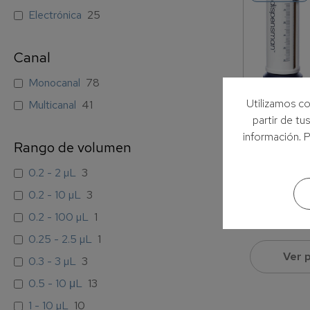
Electrónica
25
Canal
Monocanal
78
Utilizamos co
Multicanal
41
partir de tu
información. 
Rango de volumen
Dispensa
0.2 - 2 µL
3
DISPENS
0.2 - 10 µL
3
Dispensad
0.2 - 100 µL
1
50 mL...
0.25 - 2.5 µL
1
Ver 
0.3 - 3 µL
3
0.5 - 10 μL
13
1 - 10 µL
10