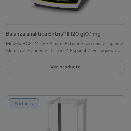
Balanza analítica Entris® II 120 g|0.1 mg
Modelo BCE124-1S • Ajuste: Externo • Idiomas: ✓ Inglés ✓
Alemán ✓ Francés ✓ Italiano ✓ Español ✓ Portugués ✓...
Ver producto
Sartorius