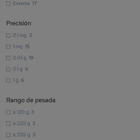
Externa
17
Precisión
0.1 mg
3
1 mg
15
0.01 g
19
0.1 g
9
1 g
6
Rango de pesada
≤ 120 g
3
≤ 220 g
3
≤ 320 g
3