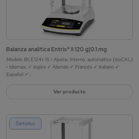
Balanza analítica Entris® II 120 g|0.1 mg
Modelo BCE124I-1S • Ajuste: Interno, automático (isoCAL)
• Idiomas: ✓ Inglés ✓ Alemán ✓ Francés ✓ Italiano ✓
Español ✓...
Ver producto
Sartorius