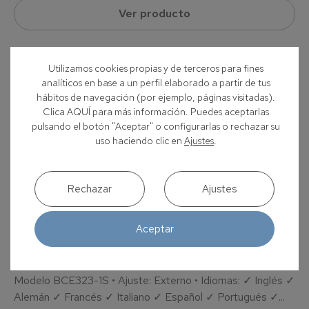
Ver producto
Utilizamos cookies propias y de terceros para fines
Sartorius
analíticos en base a un perfil elaborado a partir de tus
hábitos de navegación (por ejemplo, páginas visitadas).
Clica AQUÍ para más información. Puedes aceptarlas
pulsando el botón "Aceptar" o configurarlas o rechazar su
uso haciendo clic en
Ajustes
.
Rechazar
Ajustes
Aceptar
Balanza de precisión Entris® II 320 g|1 mg
Modelo BCE323-1S • Ajuste: Externo • Idiomas: ✓ Inglés ✓
Alemán ✓ Francés ✓ Italiano ✓ Español ✓ Portugués ✓...