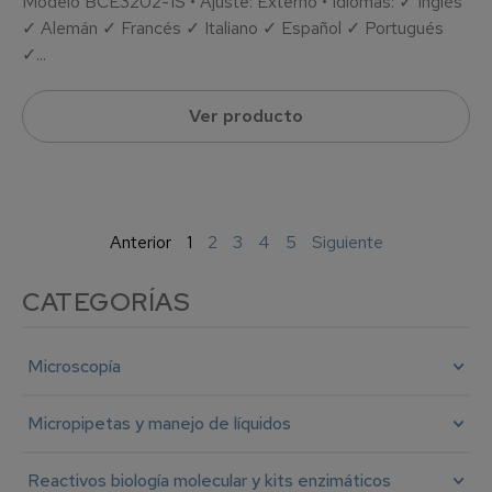
Modelo BCE3202-1S • Ajuste: Externo • Idiomas: ✓ Inglés
✓ Alemán ✓ Francés ✓ Italiano ✓ Español ✓ Portugués
✓...
Ver producto
Anterior
1
2
3
4
5
Siguiente
CATEGORÍAS
Microscopía
Micropipetas y manejo de líquidos
Reactivos biología molecular y kits enzimáticos