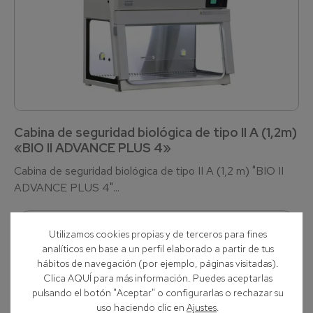
Cabina de seguridad biológica de tipo II A (1,2m)
«BIO II ADVANCE PLUS 4»
Cabina de seguridad biológica de tipo II A (1,2 m) "BIO II
ADVANCE PLUS 4"...
Ver producto
Utilizamos cookies propias y de terceros para fines
analíticos en base a un perfil elaborado a partir de tus
hábitos de navegación (por ejemplo, páginas visitadas).
Clica AQUÍ para más información. Puedes aceptarlas
Telstar
pulsando el botón "Aceptar" o configurarlas o rechazar su
uso haciendo clic en
Ajustes
.