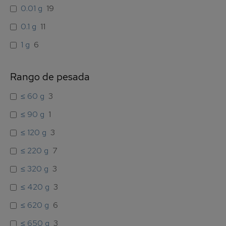
0.01 g
19
0.1 g
11
1 g
6
Rango de pesada
≤ 60 g
3
≤ 90 g
1
≤ 120 g
3
≤ 220 g
7
≤ 320 g
3
≤ 420 g
3
≤ 620 g
6
≤ 650 g
3