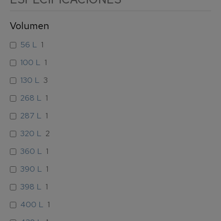
Volumen
56 L
1
100 L
1
130 L
3
268 L
1
287 L
1
320 L
2
360 L
1
390 L
1
398 L
1
400 L
1