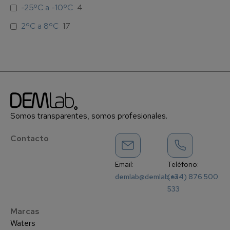
-25ºC a -10ºC
4
2ºC a 8ºC
17
Somos transparentes, somos profesionales.
Contacto
Email:
Teléfono:
demlab@demlab.es
(+34) 876 500
533
Marcas
Waters