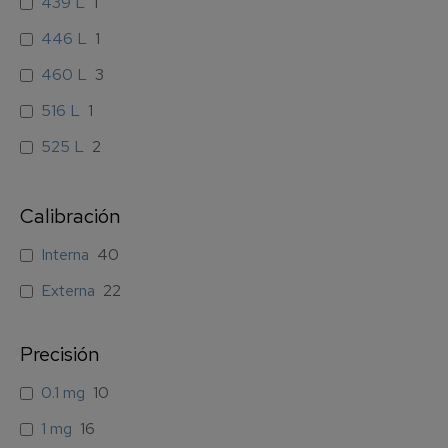
439 L
1
446 L
1
460 L
3
516 L
1
525 L
2
528 L
1
Calibración
545 L
3
775 L
Interna
2
40
778 L
Externa
1
22
1220 L
2
Precisión
1332 L
1
0.1 mg
10
1 mg
16