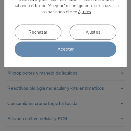
pulsando el botón "Aceptar" o configurarlas o rechazar su
uso haciendo clic en
Ajustes
.
Anterior
1
2
3
4
5
Siguiente
Rechazar
Ajustes
CATEGORÍAS
Aceptar
Microscopía
Micropipetas y manejo de líquidos
Reactivos biología molecular y kits enzimáticos
Consumibles cromatografía líquida
Plástico cultivo celular y PCR