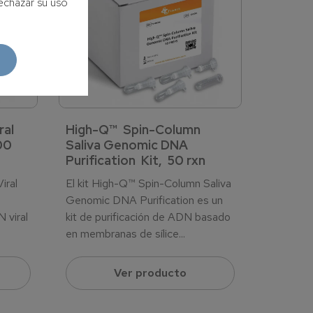
echazar su uso
ral
High-Q™ Spin-Column
00
Saliva Genomic DNA
Purification Kit, 50 rxn
iral
El kit High-Q™ Spin-Column Saliva
Genomic DNA Purification es un
 viral
kit de purificación de ADN basado
en membranas de sílice...
Ver producto