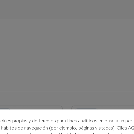
ris
Tiaris
okies propias y de terceros para fines analíticos en base a un perf
s hábitos de navegación (por ejemplo, páginas visitadas). Clica 