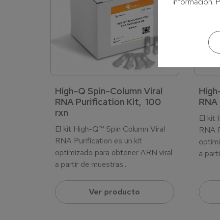
información. 
High-Q Spin-Column Viral
High
RNA Purification Kit, 100
RNA P
rxn
El kit
El kit High-Q™ Spin Column Viral
RNA Pu
RNA Purification es un kit
optimi
optimizado para obtener ARN viral
a part
a partir de muestras...
Ver producto