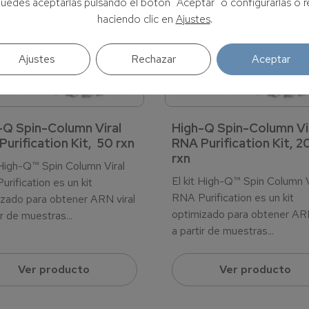
Puedes aceptarlas pulsando el botón "Aceptar" o configurarlas o r
haciendo clic en
Ajustes
.
Ajustes
Rechazar
Aceptar
-Q Spin-Column Viral
High-Q Spin-Column Vi
urification Kit, 50 rxn
RNA Purification Kit, 2
rxn
 High-Q™ Spin Column Viral
El kit High-Q™ Spin Column V
rification es un kit
RNA Purification es un kit
zado para obtener ARN viral
optimizado para obtener ARN
ir de muestras...
a partir de muestras...
Ver producto
Ver producto