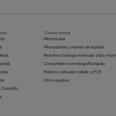
cas
Tienda online
ers
Microscopía
a
Micropipetas y manejo de líquidos
inola
Reactivos biología molecular y kits enzi
serlab
Consumibles cromatografía líquida
orius
Plástico cultivador celular y PCR
tar
Otros equipos
 Scientific
i