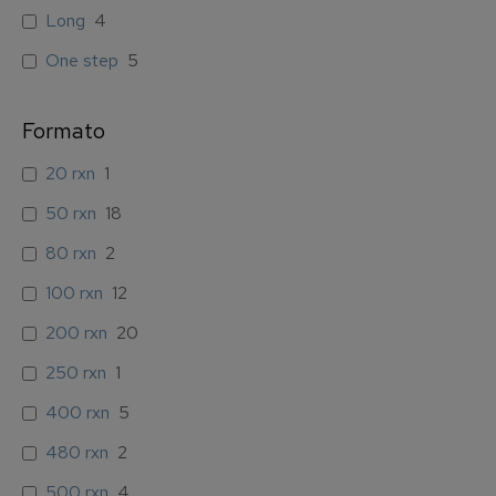
Long
4
One step
5
Formato
20 rxn
1
50 rxn
18
80 rxn
2
100 rxn
12
200 rxn
20
250 rxn
1
400 rxn
5
480 rxn
2
500 rxn
4