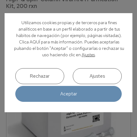
Kit, 200 rxn
El kit High-Q™ Spin Column Viral RNA Purification es un kit
Utilizamos cookies propias y de terceros para fines
optimizado para obtener ARN viral a partir de muestras...
analíticos en base a un perfil elaborado a partir de tus
hábitos de navegación (por ejemplo, páginas visitadas).
Ver producto
Clica AQUÍ para más información. Puedes aceptarlas
pulsando el botón "Aceptar" o configurarlas o rechazar su
uso haciendo clic en
Ajustes
.
Tiaris
Rechazar
Ajustes
Aceptar